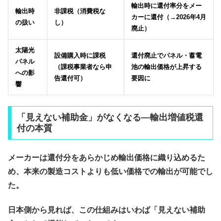
輸出時に還付率分をメー
輸出時
非課税（消費税な
カーに還付（→2026年4月
の扱い
し）
廃止）
太陽光
設備購入時に課税
還付廃止でパネル・蓄電
パネル
（課税事業者なら申
池の輸出価格が上昇する
への影
告還付可）
要因に
響
「見えない補助金」がなくなる—輸出増値税還
付の本質
メーカーは還付分をあらかじめ輸出価格に織り込めるた
め、本来の製造コストよりも低い価格での輸出が可能でし
た。
日本側から見れば、この仕組みはいわば「見えない補助