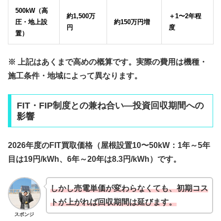
500kW（高
約1,500万
＋1〜2年程
圧・地上設
約150万円増
円
度
置）
※ 上記はあくまで高めの概算です。実際の費用は機種・
施工条件・地域によって異なります。
FIT・FIP制度との兼ね合い—投資回収期間への
影響
2026年度のFIT買取価格（屋根設置10〜50kW：1年～5年
目は19円/kWh、6年～20年は8.3円/kWh）です。
しかし
売電単価が変わらなくても、初期コス
トが上がれば回収期間は延びます
。
スポンジ