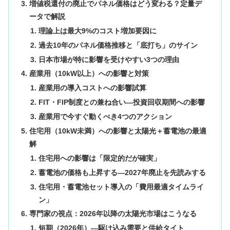
増値税還付の廃止でパネル価格はどう変わる？定量デ
ータで解説
理論上は最大9%のコスト増加要因に
過去10年のパネル価格推移と「底打ち」のサイン
日本市場が特に影響を受けやすい3つの理由
産業用（10kW以上）への影響と対策
産業用の導入コストへの影響試算
FIT・FIP制度との兼ね合い—投資回収期間への影響
産業用で今すぐ動くべき4つのアクション
住宅用（10kW未満）への影響と太陽光＋蓄電池の最適
解
住宅用への影響は「限定的だが確実」
蓄電池の価格も上昇する—2027年廃止を先読みする
住宅用・蓄電池セット導入の「費用最適タイムライ
ン」
専門家の視点：2026年以降の太陽光市場はこうなる
短期（2026年）—駆け込み需要と供給タイト