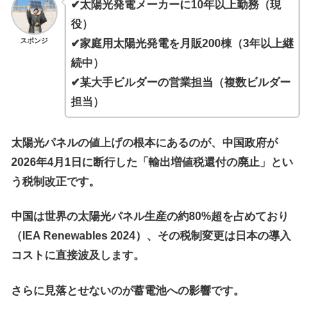
✔太陽光発電メーカーに10年以上勤務（現
役）
スポンジ
✔家庭用太陽光発電を月販200棟（3年以上継
続中）
✔某大手ビルダーの営業担当（複数ビルダー
担当
）
太陽光パネルの値上げの根本にあるのが、中国政府が
2026年4月1日に断行した「輸出増値税還付の廃止」とい
う税制改正です。
中国は世界の太陽光パネル生産の約80%超を占めており
（IEA Renewables 2024）、その税制変更は日本の導入
コストに直接波及します。
さらに見落とせないのが
蓄電池への影響
です。