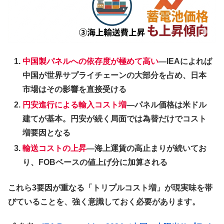
中国製パネルへの依存度が極めて高い
—IEAによれば
中国が世界サプライチェーンの大部分を占め、日本
市場はその影響を直接受ける
円安進行による輸入コスト増
—パネル価格は米ドル
建てが基本。円安が続く局面では為替だけでコスト
増要因となる
輸送コストの上昇
—海上運賃の高止まりが続いてお
り、FOBベースの値上げ分に加算される
これら3要因が重なる「トリプルコスト増」が現実味を帯
びていることを、強く意識しておく必要があります。