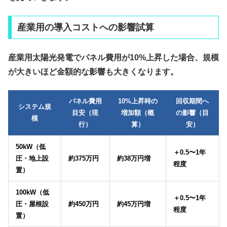
産業用の導入コストへの影響試算
産業用太陽光発電でパネル費用が10%上昇した場合、規模
が大きいほど金額的な影響も大きくなります。
パネル費用
10%上昇時の
回収期間へ
システム規
目安（現
増加額（概
の影響（目
模
行）
算）
安）
50kW（低
＋0.5〜1年
圧・地上設
約375万円
約38万円増
程度
置）
100kW（低
＋0.5〜1年
圧・屋根設
約450万円
約45万円増
程度
置）