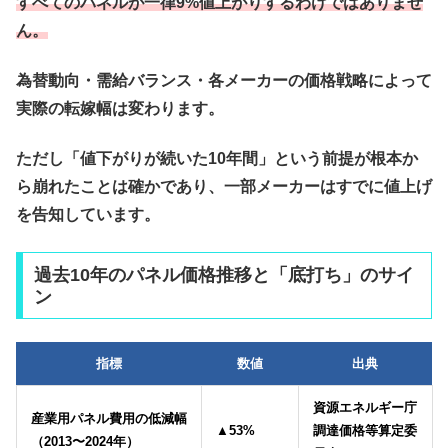
すべてのパネルが一律9%値上がりするわけではありませ
ん。
為替動向・需給バランス・各メーカーの価格戦略
によって
実際の転嫁幅は変わります。
ただし「値下がりが続いた10年間」という前提が根本か
ら崩れたことは確かであり、一部メーカーはすでに値上げ
を告知しています。
過去10年のパネル価格推移と「底打ち」のサイ
ン
指標
数値
出典
資源エネルギー庁
産業用パネル費用の低減幅
▲53%
調達価格等算定委
（2013〜2024年）