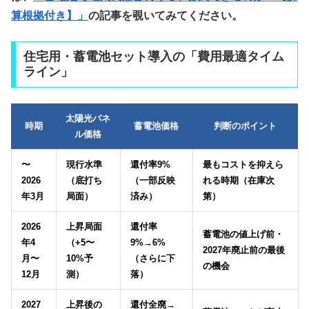
算根拠付き】」
の記事を覗いてみてください。
住宅用・蓄電池セット導入の「費用最適タイム
ライン」
太陽光パネ
時期
蓄電池価格
判断のポイント
ル価格
〜
現行水準
還付率9%
最もコストを抑えら
2026
（底打ち
（一部反映
れる時期（在庫次
年3月
局面）
済み）
第）
2026
上昇局面
還付率
蓄電池の値上げ前・
年4
（+5〜
9%→6%
2027年廃止前の最後
月〜
10%予
（さらに下
の機会
12月
測）
落）
2027
上昇後の
還付全廃→