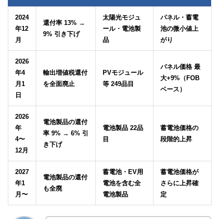
2024
太陽光モジュ
パネル・蓄電
還付率 13% →
年12
ール・電池製
池の微小値上
9% 引き下げ
月
品
がり
2026
パネル価格 最
年4
輸出増値税還付
PVモジュール
大+9%（FOB
月1
を全面廃止
等 249品目
ベース）
日
2026
電池製品の還付
年
電池製品 22品
蓄電池価格の
率 9% → 6% 引
4〜
目
段階的上昇
き下げ
12月
2027
蓄電池・EV用
蓄電池価格が
電池製品の還付
年1
電池を含む全
さらに上昇確
も全廃
月〜
電池製品
定