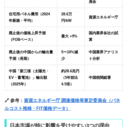
員会
住宅用パネル費用（2024
28.6万
資源エネルギー庁
年新築・平均）
円/kW
廃止後の価格上昇予測
国内業界各社の試
最大 +9%
（FOBベース）
算
廃止後の中国からの輸出量
5〜10%減
中国業界アナリス
予測（長期）
少
ト分析
中国「新三様（太陽光・
約28.6兆円
EV・蓄電池）」輸出額
（5年前比
中国税関総署
（2025年）
4.5倍）
🔗 参考：
資源エネルギー庁 調達価格等算定委員会（パネ
ルコスト推移・FIT価格データ）
日本市場が特に影響を受けやすい3つの理由