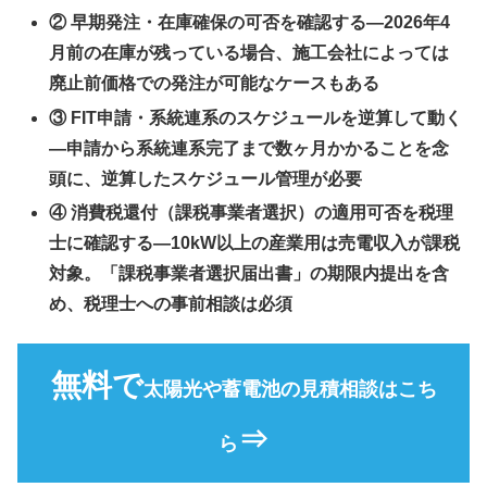
② 早期発注・在庫確保の可否を確認する
—2026年4
月前の在庫が残っている場合、施工会社によっては
廃止前価格での発注が可能なケースもある
③ FIT申請・系統連系のスケジュールを逆算して動く
—申請から系統連系完了まで数ヶ月かかることを念
頭に、逆算したスケジュール管理が必要
④ 消費税還付（課税事業者選択）の適用可否を税理
士に確認する
—10kW以上の産業用は売電収入が課税
対象。「課税事業者選択届出書」の期限内提出を含
め、税理士への事前相談は必須
無料で
太陽光や蓄電池の見積相談はこち
⇒
ら