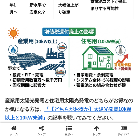
蓄電池コストが高止
年1
新水準で
大幅値上が
まりする可能性
月〜
安定化？
り確定
産業用太陽光発電と住宅用太陽光発電のどちらがお得なの
か気になる方は、
「【どちらがお得か】太陽光発電10kW
以上と10kW未満」
の記事を覗いてみてください。
ホーム
シェア
目次へ
トップ
サイドバー
専門家の視点：2026年以降の太陽光市場は