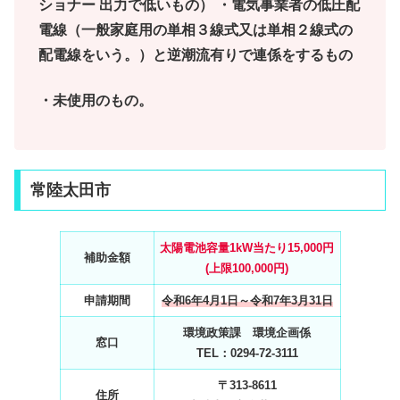
ショナー 出力で低いもの） ・電気事業者の低圧配
電線（一般家庭用の単相３線式又は単相２線式の
配電線をいう。）と逆潮流有りで連係をするもの
・未使用のもの。
常陸太田市
太陽電池容量1kW当たり15,000円
補助金額
(上限100,000円)
申請期間
令和6年4月1日～令和7年3月31日
環境政策課 環境企画係
窓口
TEL：0294‐72‐3111
〒313-8611
住所