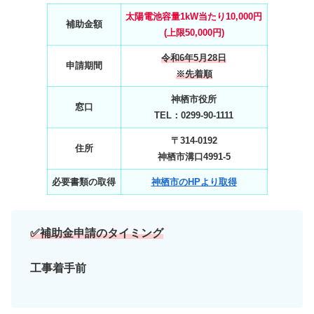
太陽電池容量1kW当たり10,000円
補助金額
(上限50,000円)
令和6年5月28日
申請期間
※先着順
神栖市役所
窓口
TEL：0299‐90‐1111
〒314-0192
住所
神栖市溝口4991‐5
必要書類の取得
神栖市のHPより取得
✅
補助金申請のタイミング
工事着手前