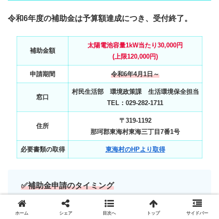
令和6年度の補助金は予算額達成につき、受付終了。
太陽電池容量1kW当たり30,000円
補助金額
(上限120,000円)
申請期間
令和6年4月1日～
村民生活部 環境政策課 生活環境保全担当
窓口
TEL：029‐282‐1711
〒319-1192
住所
那珂郡東海村東海三丁目7番1号
必要書類の取得
東海村のHPより取得
✅
補助金申請のタイミング
工事完了後 ※売電開始から6ヶ月以内
ホーム
シェア
目次へ
トップ
サイドバー