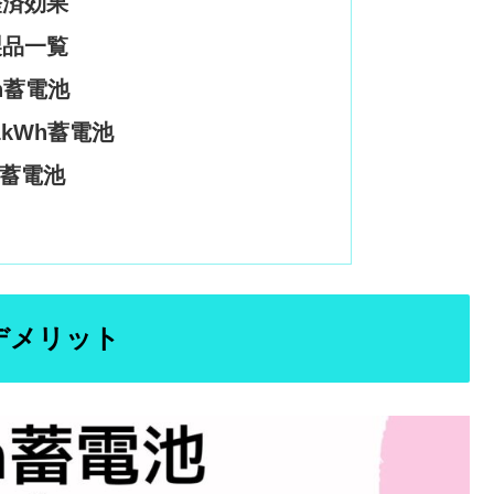
経済効果
製品一覧
h蓄電池
1kWh蓄電池
h蓄電池
デメリット