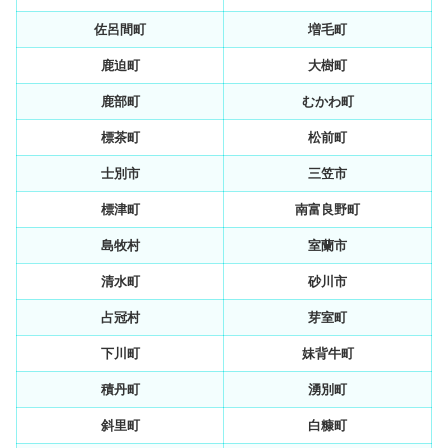
佐呂間町
増毛町
鹿迫町
大樹町
鹿部町
むかわ町
標茶町
松前町
士別市
三笠市
標津町
南富良野町
島牧村
室蘭市
清水町
砂川市
占冠村
芽室町
下川町
妹背牛町
積丹町
湧別町
斜里町
白糠町