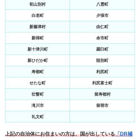
初山別村
八雲町
白老町
夕張市
新篠津村
由仁町
新得町
余市町
新十津川町
羅臼町
新ひだか町
陸別町
寿都町
利尻町
せたな町
利尻富士町
壮瞥町
留寿都村
滝川市
留萌市
礼文町
上記の自治体にお住まいの方は、国が出している
「DR補