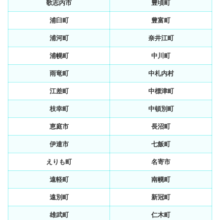
歌志内市
豊頃町
浦臼町
豊富町
浦河町
奈井江町
浦幌町
中川町
雨竜町
中札内村
江差町
中標津町
枝幸町
中頓別町
恵庭市
長沼町
伊達市
七飯町
えりも町
名寄市
遠軽町
南幌町
遠別町
新冠町
雄武町
仁木町