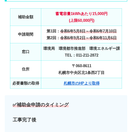
蓄電容量1kWhあたり15,000円
補助金額
(上限60,000円)
第1回：
令和6年5月8日～令和6年7月10日
申請期間
第2回：
令和6年9月2日～令和6年11月6日
環境局 環境都市推進部 環境エネルギー課
窓口
TEL：011-211-2872
〒060-8611
住所
札幌市中央区北1条西2丁目
必要書類の取得
札幌市のHPより取得
✅補助金申請のタイミング
工事完了後