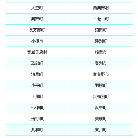
大空町
西興部村
興部町
ニセコ町
長万部町
沼田町
小樽市
津別町
音威子府村
根室市
乙部町
登別市
清里町
富良野市
小平町
羽幌町
上川町
浜頓別町
上ノ国町
浜中町
上砂川町
美瑛町
共和町
東川町