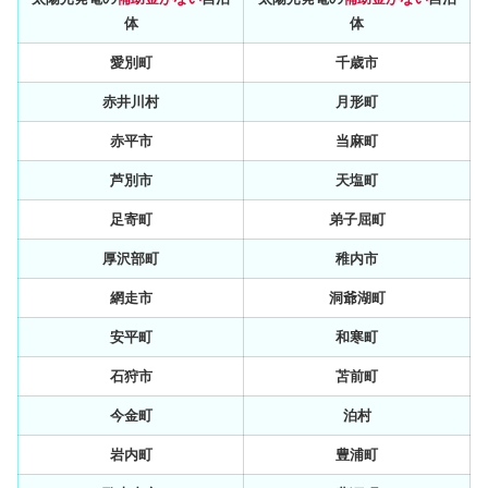
体
体
愛別町
千歳市
赤井川村
月形町
赤平市
当麻町
芦別市
天塩町
足寄町
弟子屈町
厚沢部町
稚内市
網走市
洞爺湖町
安平町
和寒町
石狩市
苫前町
今金町
泊村
岩内町
豊浦町