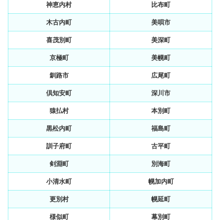
神恵内村
比布町
木古内町
美唄市
喜茂別町
美深町
京極町
美幌町
釧路市
広尾町
倶知安町
深川市
猿払村
本別町
黒松内町
福島町
訓子府町
古平町
剣淵町
別海町
小清水町
幌加内町
更別村
幌延町
様似町
幕別町