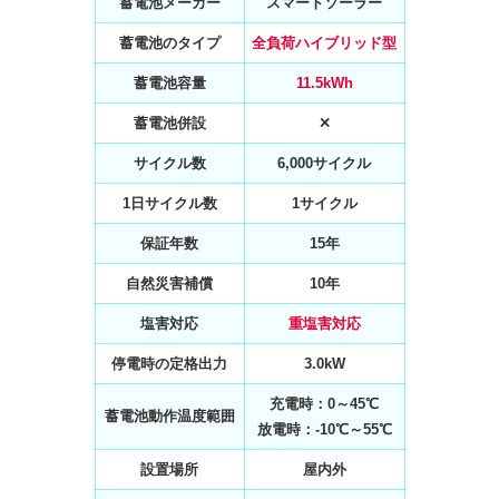
蓄電池メーカー
スマートソーラー
蓄電池のタイプ
全負荷ハイブリッド型
蓄電池容量
11.5kWh
蓄電池併設
✕
サイクル数
6,000サイクル
1日サイクル数
1サイクル
保証年数
15年
自然災害補償
10年
塩害対応
重塩害対応
停電時の定格出力
3.0kW
充電時：0～45℃
蓄電池動作温度範囲
放電時：-10℃～55℃
設置場所
屋内外