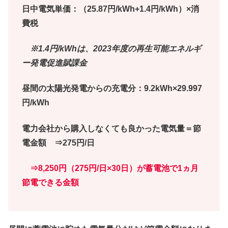
日中電気単価：（25.87円/kWh+1.4円/kWh）×消
費税
※1.4円/kWhは、2023年度の再生可能エネルギ
ー発電促進賦課金
昼
間の太陽光発電からの充電分：9.2kWh×29.997
円/kWh
電力会社から購入しなくても良かった電気量＝節
電金額
⇒275円/日
⇒8,250円（275円/日×30日）が蓄電池で1ヵ月
節電できる金額