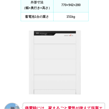
外形寸法
770×942×280
（幅×奥行き×高さ）
蓄電池1台の重さ
151kg
停電時には、家まるごと電気が使えて塩害エ