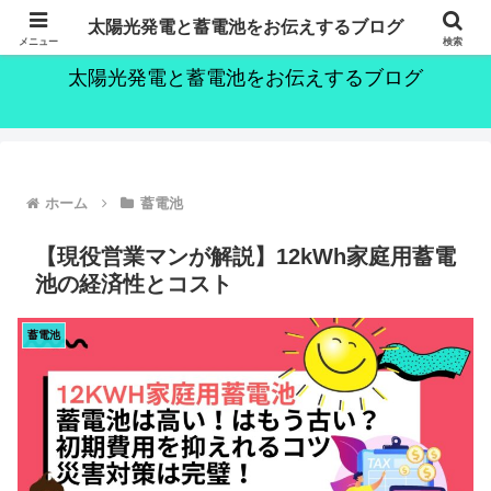
～持続可能な社会の実現のために～
太陽光発電と蓄電池をお伝えするブログ
メニュー
検索
太陽光発電と蓄電池をお伝えするブログ
ホーム
蓄電池
【現役営業マンが解説】12kWh家庭用蓄電
池の経済性とコスト
蓄電池