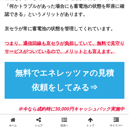
「何かトラブルがあった場合にも蓄電池の状態を即座に確
認できる」
というメリットがあります。
京セラが常に蓄電池の状態を管理してくれています。
つまり、通信回線も京セラが負担していて、無料で見守り
サービスがついているので、メリットとも言えます。
無料でエネレッツァの見積
依頼をしてみる⇒
※今なら成約時に30,000円キャッシュバック実施中
こんな方に、Enerezza(エネレッツァ)はオ
ホーム
シェア
目次へ
トップ
サイドバー