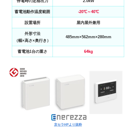
停電時の定格出力
2.0kW
蓄電池動作温度範囲
-20℃～40℃
設置場所
屋内屋外兼用
外形寸法
485mm×562mm×280mm
（幅×高さ×奥行き）
蓄電池1台の重さ
64kg
京セラHPより抜粋