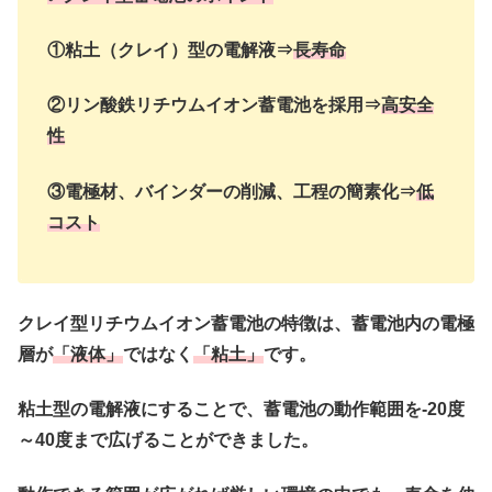
①粘土（クレイ）型の電解液⇒
長寿命
②リン酸鉄リチウムイオン蓄電池を採用⇒
高安全
性
③電極材、バインダーの削減、工程の簡素化⇒
低
コスト
クレイ型リチウムイオン蓄電池の特徴は、蓄電池内の電極
層が
「液体」
ではなく
「粘土」
です。
粘土型の電解液にすることで、蓄電池の動作範囲を-20度
～40度まで広げることができました。