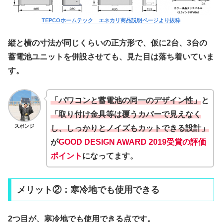
TEPCOホームテック エネカリ商品説明ページより抜粋
縦と横の寸法が同じくらいの正方形で、仮に2台、3台の
蓄電池ユニットを併設させても、見た目は落ち着いていま
す。
「パワコンと蓄電池の同一のデザイン性」
と
「取り付け金具等は覆うカバーで見えなく
スポンジ
し、しっかりとノイズもカットできる設計」
が
GOOD DESIGN AWARD 2019受賞の評価
ポイント
になってます。
メリット②：寒冷地でも使用できる
2つ目が、寒冷地でも使用できる点です。