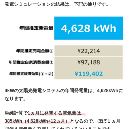
発電シミュレーションの結果は、下記の通りです。
4kWの太陽光発電システムの
年間発電量は、4,628kWh
に
なります。
単純計算で
1ヵ月に発電する電気量は、
385kWh（4,628kWh÷12ヵ月）
となるので、ほぼ１ヵ月