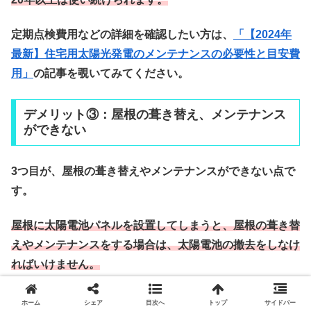
定期点検費用などの詳細を確認したい方は、
「【2024年
最新】住宅用太陽光発電のメンテナンスの必要性と目安費
用」
の記事を覗いてみてください。
デメリット③：屋根の葺き替え、メンテナンス
ができない
3つ目が、屋根の葺き替えやメンテナンスができない点で
す。
屋根に太陽電池パネルを設置してしまうと、屋根の葺き替
えやメンテナンスをする場合は、太陽電池の撤去をしなけ
ればいけません。
ホーム
シェア
目次へ
トップ
サイドバー
取り外すと、設置費用と同額(約70,000