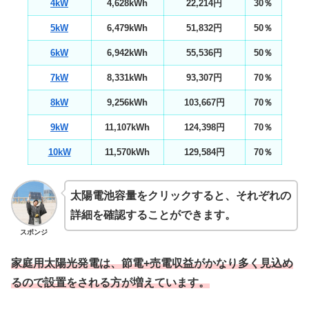
4kW
4,628kWh
22,214円
30％
5kW
6,479kWh
51,832円
50％
6kW
6,942kWh
55,536円
50％
7kW
8,331kWh
93,307円
70％
8kW
9,256kWh
103,667円
70％
9kW
11,107kWh
124,398円
70％
10kW
11,570kWh
129,584円
70％
太陽電池容量をクリックすると、それぞれの
詳細を確認することができます。
スポンジ
家庭用太陽光発電は、節電+売電収益がかなり多く見込め
るので設置をされる方が増えています。