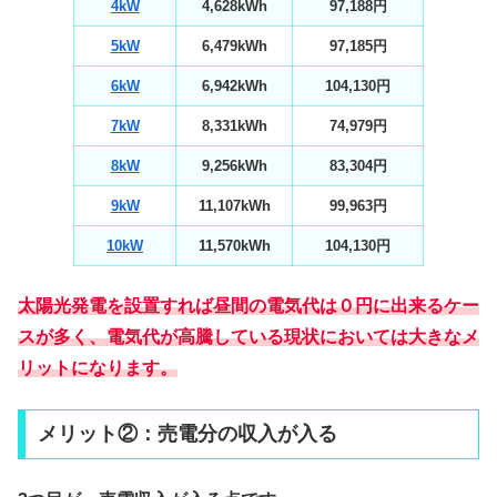
4kW
4,628kWh
97,188円
5kW
6,479kWh
97,185円
6kW
6,942kWh
104,130円
7kW
8,331kWh
74,979円
8kW
9,256kWh
83,304円
9kW
11,107kWh
99,963円
10kW
11,570kWh
104,130円
太陽光発電を設置すれば昼間の電気代は０円に出来るケー
スが多く、電気代が高騰している現状においては大きなメ
リットになります。
メリット②：売電分の収入が入る