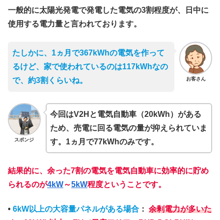
一般的に太陽光発電で発電した電気の3割程度が、日中に
使用する電力量と言われております。
たしかに、1ヵ月で367kWhの電気を作って
るけど、家で使われているのは117kWhなの
お客さん
で、約3割くらいね。
今回はV2Hと電気自動車（20kWh）がある
ため、売電に回る電気の量が抑えられていま
スポンジ
す。1ヵ月で77kWhのみです。
結果的に、
余った7割の電気を電気自動車に効率的に貯め
られるのが
4kW
～
5kW
程度ということです。
•
6kW以上の大容量パネルがある場合
：
余剰電力が多いた