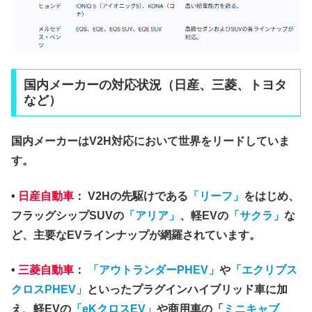
国内メーカーの対応状況（日産、三菱、トヨタ
など）
国内メーカーはV2H対応において世界をリードしていま
す。
•
日産自動車
：
V2Hの先駆けである
「リーフ」
をはじめ、
フラッグシップSUVの
「アリア」
、軽EVの
「サクラ」
な
ど、主要なEVラインナップが網羅されています。
•
三菱自動車
：
「アウトランダーPHEV」
や
「エクリプス
クロスPHEV」
といったプラグインハイブリッド車に加
え、軽EVの
「eKクロスEV」
や商用車の「
ミニキャブ