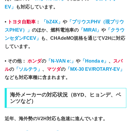
EV」
も対応しています。
•
トヨタ自動車
：
「bZ4X」
や
「プリウスPHV（現プリウ
スPHEV）」
のほか、燃料電池車の
「MIRAI」
や
「クラウ
ンセダンFCEV」
も、CHAdeMO規格を通じてV2Hに対応
しています。
•
その他：
ホンダ
の
「N-VAN e:」
や
「Honda e」
、
スバ
ル
の
「ソルテラ」
、
マツダ
の
「MX-30 EV/ROTARY-EV」
なども対応車種に含まれます。
海外メーカーの対応状況（BYD、ヒョンデ、ベ
ンツなど）
近年、海外勢のV2H対応も急速に進んでいます。