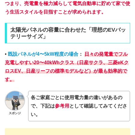
つまり、売電量を極力減らして電気自動車に貯めて家で使
う生活スタイルを目指すことが求められます。
太陽光パネルの容量に合わせた「理想のEVバッ
テリーサイズ」
•
既設パネルが4〜5kW程度の場合
：
日々の発電量でフル
充電しやすい
20〜40kWhクラス
（日産サクラ、三菱eKク
ロスEV、日産リーフの標準モデルなど）が最も効率的で
す。
各ご家庭ごとに使用電力量の違いがあるの
で、下記は
参考用
として確認してみてくださ
スポンジ
い。